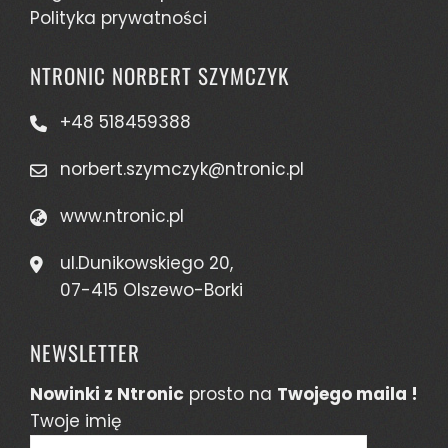
Polityka prywatności
NTRONIC NORBERT SZYMCZYK
+48 518459388
norbert.szymczyk@ntronic.pl
www.ntronic.pl
ul.Dunikowskiego 20,
07-415 Olszewo-Borki
NEWSLETTER
Nowinki z Ntronic
prosto na
Twojego maila !
Twoje imię