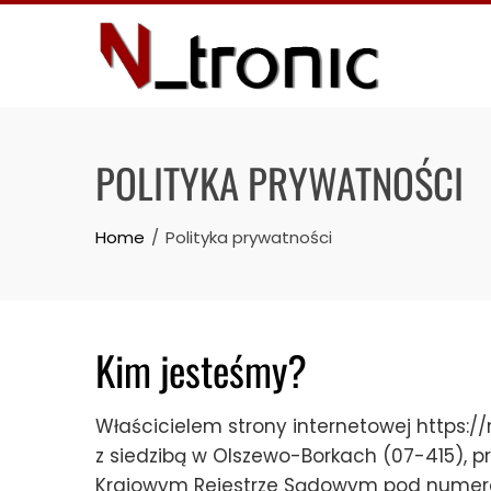
Skip
to
content
POLITYKA PRYWATNOŚCI
Home
Polityka prywatności
Kim jesteśmy?
Właścicielem strony internetowej https://n
z siedzibą w Olszewo-Borkach (07-415), p
Krajowym Rejestrze Sądowym pod nume