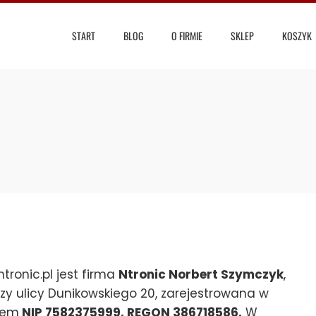
START
BLOG
O FIRMIE
SKLEP
KOSZYK
tronic.pl jest firma
Ntronic Norbert Szymczyk
,
rzy ulicy Dunikowskiego 20, zarejestrowana w
rem
NIP 7582375999, REGON 386718586.
W