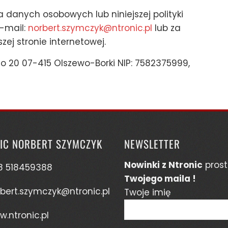
 danych osobowych lub niniejszej polityki
-mail:
norbert.szymczyk@ntronic.pl
lub za
j stronie internetowej.
go 20 07-415 Olszewo-Borki NIP: 7582375999,
IC NORBERT SZYMCZYK
NEWSLETTER
Nowinki z Ntronic
prost
8 518459388
Twojego maila !
bert.szymczyk@ntronic.pl
Twoje imię
.ntronic.pl