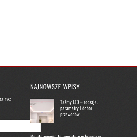
NAJNOWSZE WPISY
o na
Taśmy LED – rodzaje,
parametry i dobór
przewodów
Monitorowanie temperatury w browarze –