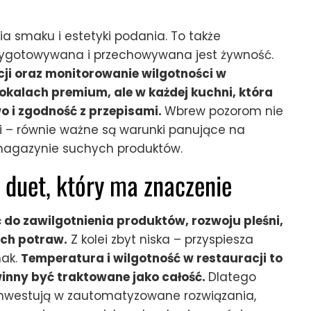
ia smaku i estetyki podania. To także
rzygotowywana i przechowywana jest żywność.
ji oraz monitorowanie wilgotności w
 lokalach premium, ale w każdej kuchni, która
o i zgodność z przepisami.
Wbrew pozorom nie
ki – równie ważne są warunki panujące na
 magazynie suchych produktów.
 duet, który ma znaczenie
do zawilgotnienia produktów, rozwoju pleśni,
ch potraw.
Z kolei zbyt niska – przyspiesza
mak.
Temperatura i wilgotność w restauracji to
winny być traktowane jako całość.
Dlatego
 inwestują w zautomatyzowane rozwiązania,