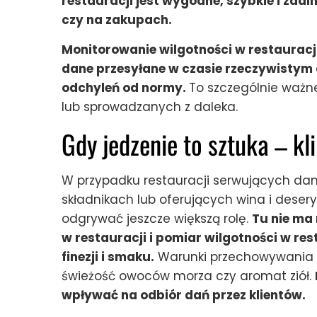
restauracji jest wygodne, szybkie i zdalne
czy na zakupach.
Monitorowanie wilgotności w restauracji 
dane przesyłane w czasie rzeczywistym 
odchyleń od normy.
To szczególnie waż
lub sprowadzanych z daleka.
Gdy jedzenie to sztuka – k
W przypadku restauracji serwujących da
składnikach lub oferujących wina i deser
odgrywać jeszcze większą rolę.
Tu nie ma
w restauracji i pomiar wilgotności w rest
finezji i smaku.
Warunki przechowywania wp
świeżość owoców morza czy aromat ziół.
wpływać na odbiór dań przez klientów.