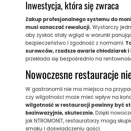
Inwestycja, która się zwraca
Zakup profesjonalnego systemu do moni
musi oznaczać rewolucji.
Wystarczy jedn
aby zyskać stały wgląd w warunki panujące
bezpieczeństwo i zgodność z normami.
To
surowców, rzadsze awarie chłodziarek i 
przekłada się bezpośrednio na rentowność 
Nowoczesne restauracje nie
W gastronomii nie ma miejsca na przypa
czy wilgotności może mieć wpływ na koń
wilgotność w restauracji powinny być s
bezinwazyjnie, skutecznie.
Dzięki nowocz
jak NTROMONIT, restauratorzy mogą skupić 
smaku i doświadczeniu gości.