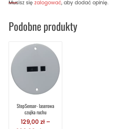
Musisz się
zalogować
, aby dodać opinię.
Podobne produkty
StepSensor- laserowa
czujka ruchu
129,00
zł
–