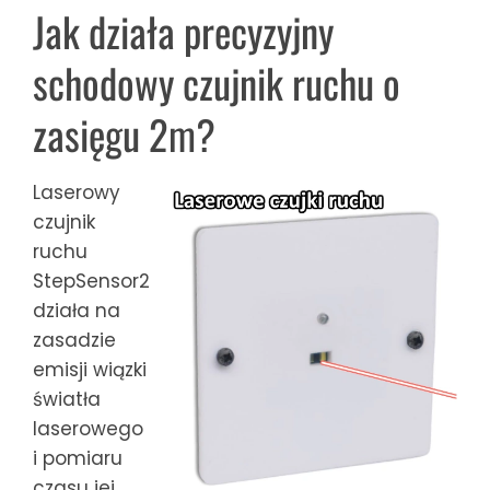
Jak działa precyzyjny
schodowy czujnik ruchu o
zasięgu 2m?
Laserowy
czujnik
ruchu
StepSensor2
działa na
zasadzie
emisji wiązki
światła
laserowego
i pomiaru
czasu jej