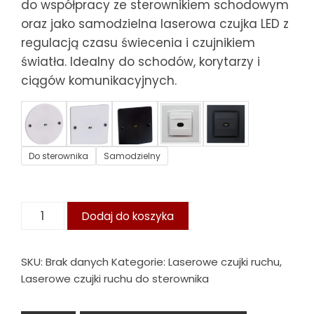
do współpracy ze sterownikiem schodowym
oraz jako samodzielna laserowa czujka LED z
regulacją czasu świecenia i czujnikiem
światła. Idealny do schodów, korytarzy i
ciągów komunikacyjnych.
Do sterownika
Samodzielny
ilość
Dodaj do koszyka
Precyzyjny
laserowy
SKU:
Brak danych
Kategorie:
Laserowe czujki ruchu
,
czujnik
Laserowe czujki ruchu do sterownika
–
zasięg