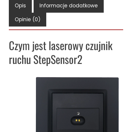
do
Opis
Informacje dodatkowe
2
Opinie (0)
metrów
Czym jest laserowy czujnik
ruchu StepSensor2