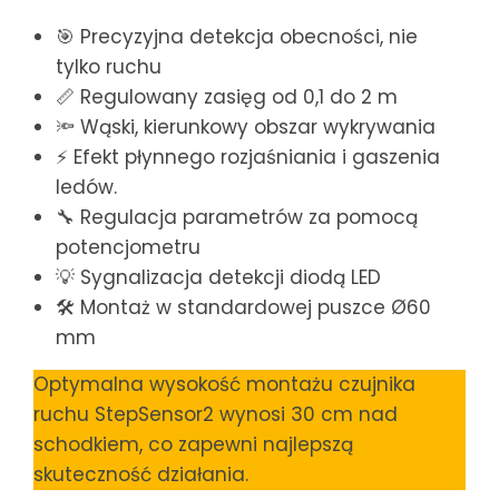
🎯 Precyzyjna detekcja obecności, nie
tylko ruchu
📏 Regulowany zasięg od 0,1 do 2 m
🔦 Wąski, kierunkowy obszar wykrywania
⚡ Efekt płynnego rozjaśniania i gaszenia
ledów.
🔧 Regulacja parametrów za pomocą
potencjometru
💡 Sygnalizacja detekcji diodą LED
🛠 Montaż w standardowej puszce Ø60
mm
Optymalna wysokość montażu czujnika
ruchu StepSensor2 wynosi 30 cm nad
schodkiem, co zapewni najlepszą
skuteczność działania.