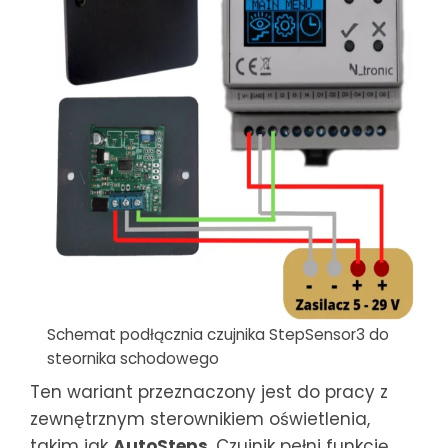
Schemat podłącznia czujnika StepSensor3 do
steornika schodowego
Ten wariant przeznaczony jest do pracy z
zewnętrznym sterownikiem oświetlenia,
takim jak
AutoSteps
. Czujnik pełni funkcję