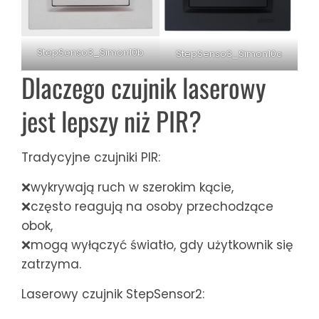
StepSenso3_Simon10b
StepSenso3_Simon10c
Dlaczego czujnik laserowy
jest lepszy niż PIR?
Tradycyjne czujniki PIR:
❌wykrywają ruch w szerokim kącie,
❌często reagują na osoby przechodzące
obok,
❌mogą wyłączyć światło, gdy użytkownik się
zatrzyma.
Laserowy czujnik StepSensor2: