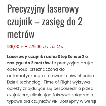
Precyzyjny laserowy
czujnik – zasięg do 2
metrów
Zakres
189,00
zł
–
279,00
zł
z VAT 23%
cen:
Laserowy czujnik ruchu StepSensor2 o
od
zasięgu do 2 metrów
to precyzyjna czujka
189,00 zł
obecności przeznaczona do
do
automatycznego sterowania oświetleniem.
279,00 zł
Dzięki technologii Time of Flight wykrywa
obiekty znajdujące się bezpośrednio przed
czujnikiem, eliminując fałszywe załączenia
typowe dla czujników PIR. Dostępny w wersji